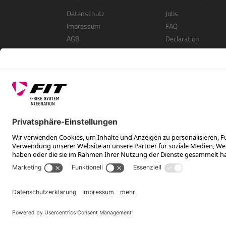
Datenschutz
Jobs
Impressum
FAQ
AGB
Declaration
Open Source Softwa
Als Händler Registri