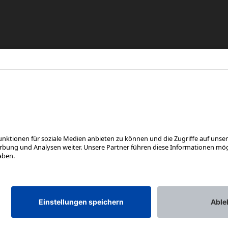
re
eren
FOLGE UNS AUF
*Unverbindliche Preisempfehlung inkl. MwSt. zzgl. Versandkosten und VEG
Rotax Bike Technology AG © 2025