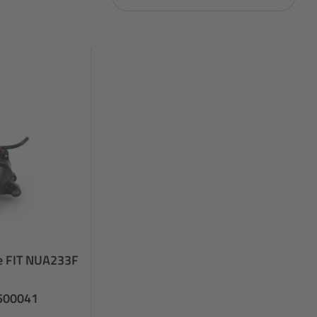
e FIT NUA233F
500041