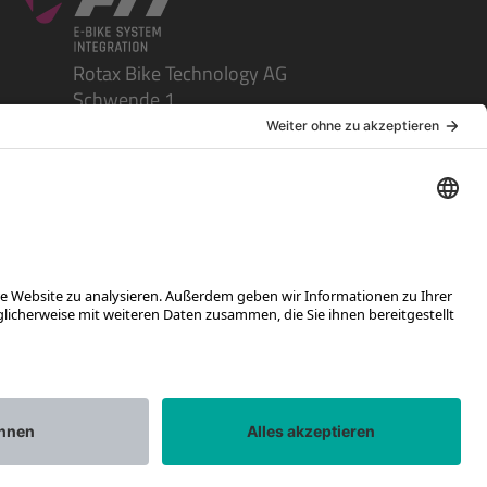
Rotax Bike Technology AG
Schwende 1
CH-4950 Huttwil