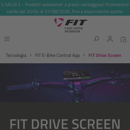
% SALDI % - Prodotti selezionati a prezzi vantaggiosi! Promozione
nuto principale
valida dal 20/04 al 31/08/2026, fino a esaurimento scorte.
Tecnologia
FIT E-Bike Control App
FIT Drive Screen
Salta la galleria di immagini
FIT DRIVE SCREEN