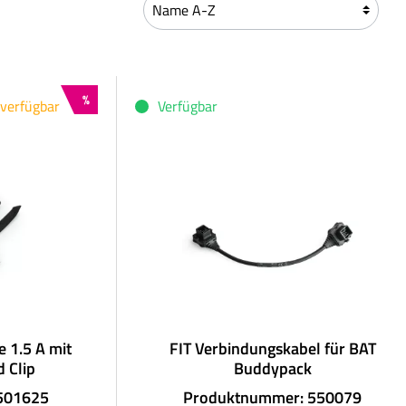
Rabatt
%
 verfügbar
Verfügbar
 1.5 A mit
FIT Verbindungskabel für BAT
 Clip
Buddypack
501625
Produktnummer: 550079