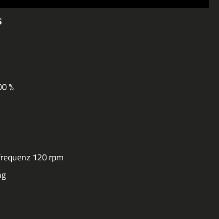
S
00 %
h
tfrequenz 120 rpm
ng