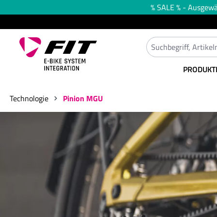
% SALE % - Ausgewäh
springen
Zur Hauptnavigation springen
PRODUKT
Technologie
Pinion MGU
Bildergalerie überspringen