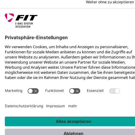
*Unverbindliche Preisempfehlung inkl. MwSt. zzgl. Versandkosten
Rotax Bike Technology AG © 2025