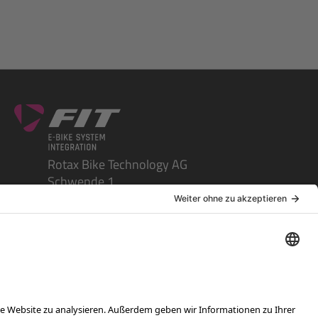
Rotax Bike Technology AG
Schwende 1
CH-4950 Huttwil