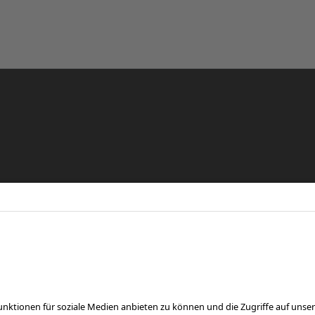
re
eren
FOLGE UNS AUF