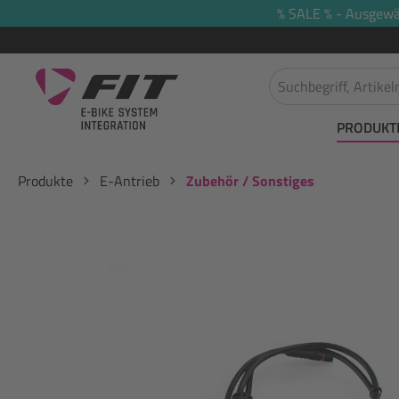
% SALE % - Ausgewäh
springen
Zur Hauptnavigation springen
PRODUKT
Produkte
E-Antrieb
Zubehör / Sonstiges