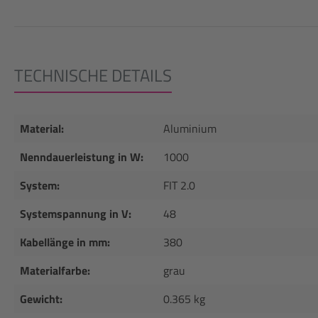
TECHNISCHE DETAILS
Material:
Aluminium
Nenndauerleistung in W:
1000
System:
FIT 2.0
Systemspannung in V:
48
Kabellänge in mm:
380
Materialfarbe:
grau
Gewicht:
0.365 kg