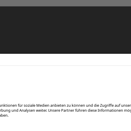
re
eren
FOLGE UNS AUF