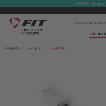
% SALE % - Ausgewäh
springen
Zur Hauptnavigation springen
PRODUKT
Produkte
E-Antrieb
Controller