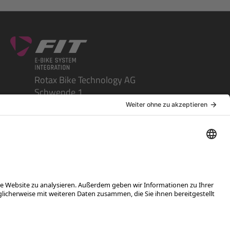
Rotax Bike Technology AG
Schwende 1
CH-4950 Huttwil