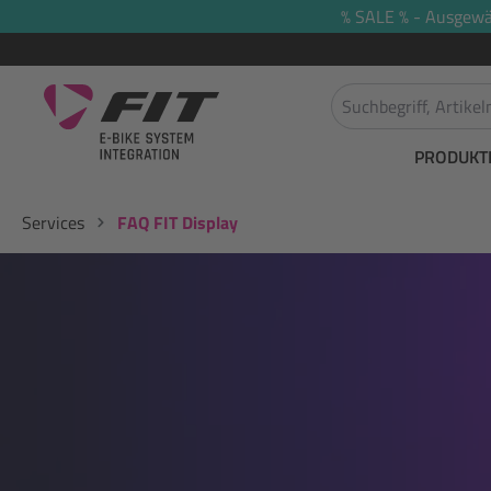
% SALE % - Ausgewäh
springen
Zur Hauptnavigation springen
PRODUKT
Services
FAQ FIT Display
Bildergalerie überspringen