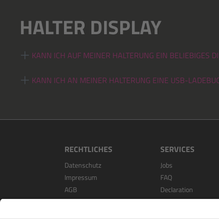
HALTER DISPLAY
KANN ICH AUF MEINER HALTERUNG EIN BELIEBIGES D
KANN ICH AN MEINER HALTERUNG EINE USB-LADEBU
RECHTLICHES
SERVICES
Datenschutz
Jobs
Impressum
FAQ
AGB
Declaration
Open Source Softwa
Als Händler Registri