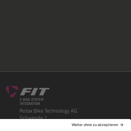
Rotax Bike Technology AG
Schwende 1
CH-4950 Huttwil