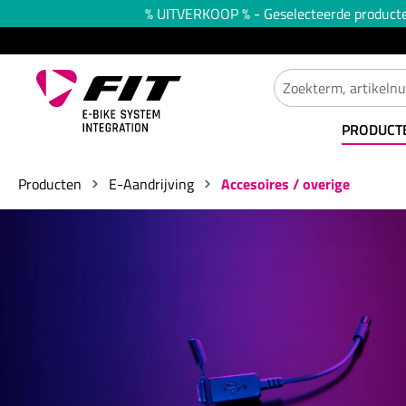
% UITVERKOOP % - Geselecteerde producten 
oekopdracht
Ga naar de hoofdnavigatie
PRODUCT
Producten
E-Aandrijving
Accesoires / overige