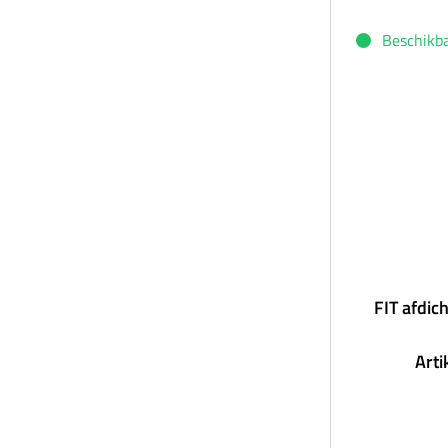
Beschikb
FIT afdic
Art