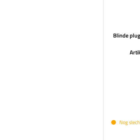
Blinde plu
Art
Nog slech