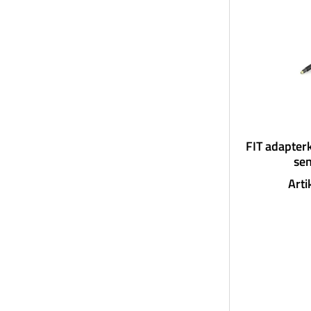
FIT adapter
se
Art