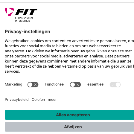
VOLG ONS OP
*Aanbevolen verkoopprijs incl. btw, excl. verzendkosten
Rotax Bike Technology AG © 2025