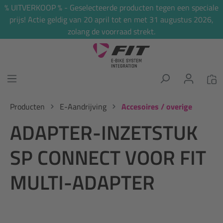
% UITVERKOOP % - Geselecteerde producten tegen een speciale
hoofdinhoud
prijs! Actie geldig van 20 april tot en met 31 augustus 2026,
zolang de voorraad strekt.
Producten
E-Aandrijving
Accesoires / overige
ADAPTER-INZETSTUK
SP CONNECT VOOR FIT
MULTI-ADAPTER