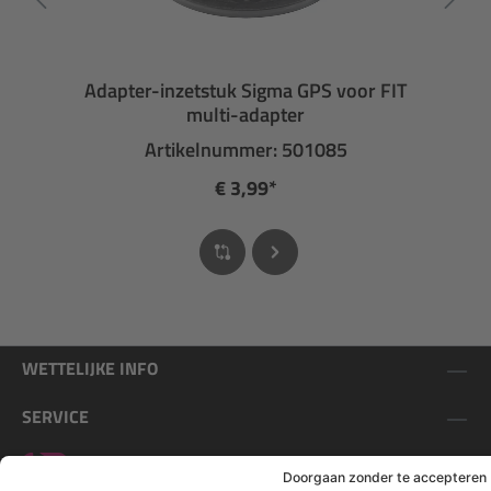
Adapter-inzetstuk Sigma GPS voor FIT
multi-adapter
Artikelnummer: 501085
€ 3,99*
WETTELIJKE INFO
SERVICE