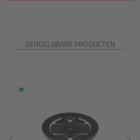
VERGELIJBARE PRODUCTEN
Productgalerij overslaan