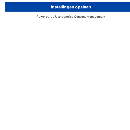
ONZE VISIE
Rotax Bike Technology AG
is de toonaangevende
leverancier van een open e-drive-ecosysteem dat de
beste componenten en diensten met elkaar verbindt,