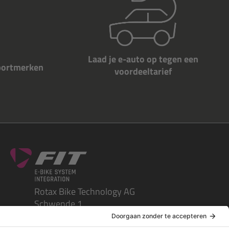
Laad je e-auto op tegen een
portmerken
voordeeltarief
Rotax Bike Technology AG
Schwende 1
CH-4950 Huttwil