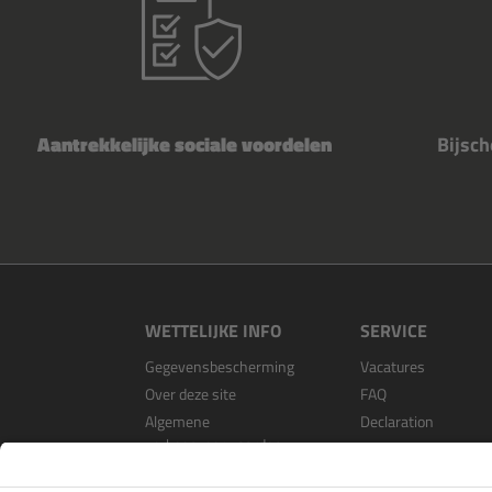
Aantrekkelijke sociale voordelen
Bijsc
WETTELIJKE INFO
SERVICE
Gegevensbescherming
Vacatures
Over deze site
FAQ
Algemene
Declaration
verkoopvoorwaarden
Open Source Softwa
Als dealer registrer