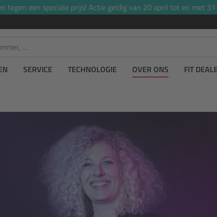
tegen een speciale prijs! Actie geldig van 20 april tot en met 31
EN
SERVICE
TECHNOLOGIE
OVER ONS
FIT DEAL