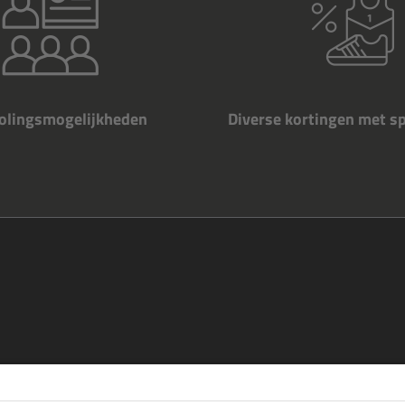
holingsmogelijkheden
Diverse kortingen met s
re
en