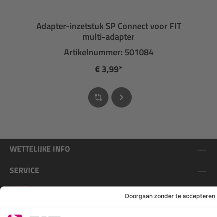
Adapter-inzetstuk SP Connect voor FIT
multi-adapter
Artikelnummer: 501084
€ 3,99*
WETTELIJKE INFO
SERVICE