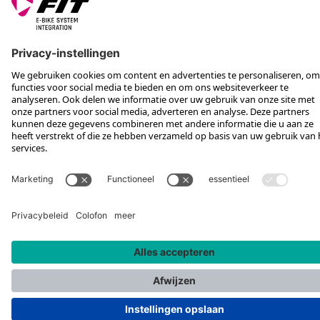
VOLG ONS OP
*Aanbevolen verkoopprijs incl. btw, excl. verzendkosten
Rotax Bike Technology AG © 2025