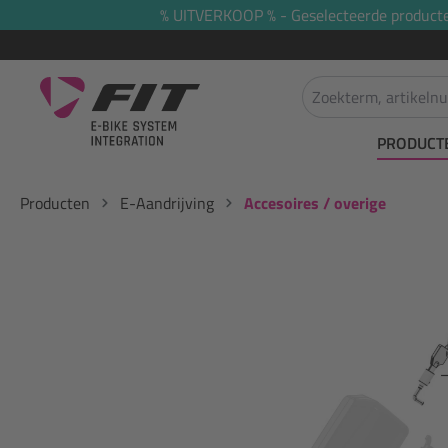
% UITVERKOOP % - Geselecteerde producten 
oekopdracht
Ga naar de hoofdnavigatie
PRODUCT
Producten
E-Aandrijving
Accesoires / overige