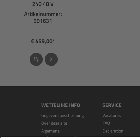
240 48 V
Artikelnummer:
501631
€ 459,00*
WETTELIJKE INFO
SERVICE
Gegevensbescherming
Vacatures
Over deze site
FAQ
Algemene
Declaration
verkoopvoorwaarden
Open Source Softwa