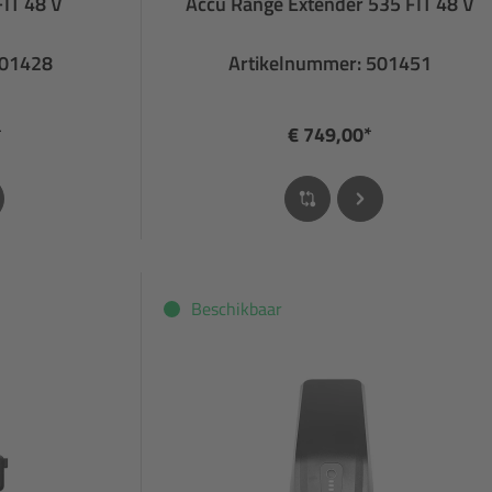
IT 48 V
Accu Range Extender 535 FIT 48 V
501428
Artikelnummer: 501451
*
€ 749,00*
Beschikbaar