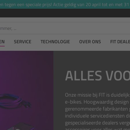
tegen een speciale prijs! Actie geldig van 20 april tot en met 31
EN
SERVICE
TECHNOLOGIE
OVER ONS
FIT DEAL
ALLES VOO
Onze missie bij FIT is duidel
e-bikes. Hoogwaardig design
gerenommeerde fabrikanten 
individuele servicediensten di
gespecialiseerde dealers verg
accessoires voor alles wat me