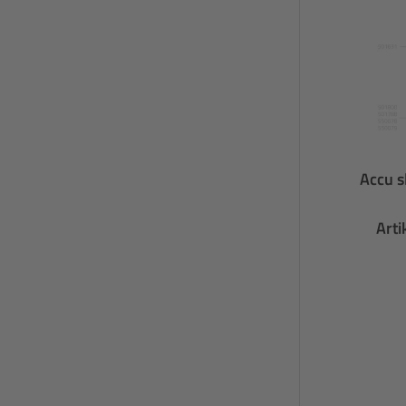
Accu s
Art