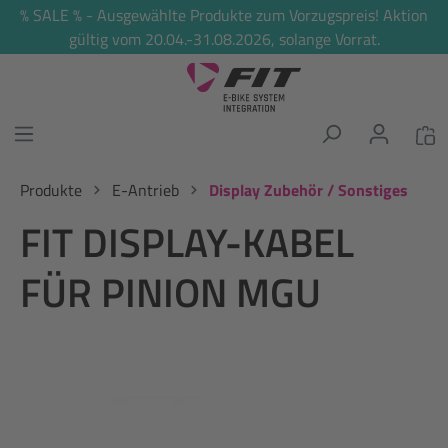
% SALE % - Ausgewählte Produkte zum Vorzugspreis! Aktion
alt springen
gültig vom 20.04.-31.08.2026, solange Vorrat.
Produkte
E-Antrieb
Display Zubehör / Sonstiges
FIT DISPLAY-KABEL
FÜR PINION MGU