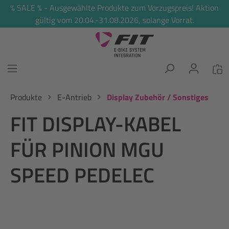
% SALE % - Ausgewählte Produkte zum Vorzugspreis! Aktion
alt springen
gültig vom 20.04.-31.08.2026, solange Vorrat.
Produkte
E-Antrieb
Display Zubehör / Sonstiges
FIT DISPLAY-KABEL
FÜR PINION MGU
SPEED PEDELEC