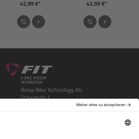
42,99 €*
42,99 €*
Rotax Bike Technology AG
Schwende 1
CH-4950 Huttwil