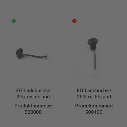
FIT Ladebuchse
FIT Ladebuchse
2Fix rechts und
2FIX rechts und
links
links mit
Produktnummer:
Produktnummer:
Gummikappe
500080
500106