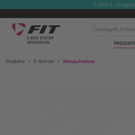
% SALE % - Ausgewäh
springen
Zur Hauptnavigation springen
PRODUKT
Produkte
E-Antrieb
Akkuaufnahme