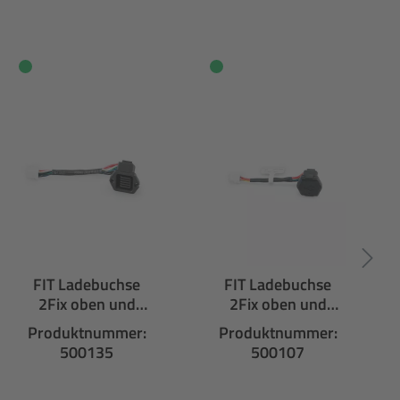
FIT Ladebuchse
FIT Ladebuchse
2Fix oben und
2Fix oben und
unten
unten mit Kappe
Produktnummer:
Produktnummer:
500135
500107