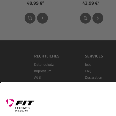
48,99 €*
42,99 €*
RECHTLICHES
SERVICES
Datenschutz
Jobs
Impressum
FAQ
AGB
Declaration
Open Source Softwa
Als Händler Registri