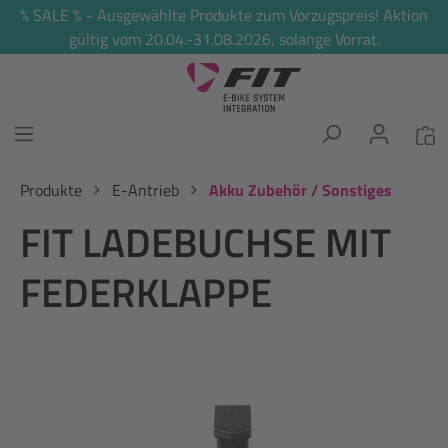
% SALE % - Ausgewählte Produkte zum Vorzugspreis! Aktion
alt springen
gültig vom 20.04.-31.08.2026, solange Vorrat.
Produkte
E-Antrieb
Akku Zubehör / Sonstiges
FIT LADEBUCHSE MIT
FEDERKLAPPE