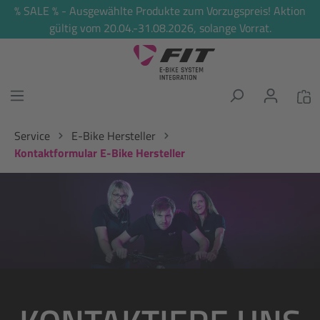
% SALE % - Ausgewählte Produkte zum Vorzugspreis! Aktion
alt springen
gültig vom 20.04.-31.08.2026, solange Vorrat.
Service
E-Bike Hersteller
Kontaktformular E-Bike Hersteller
Bildergalerie überspringen