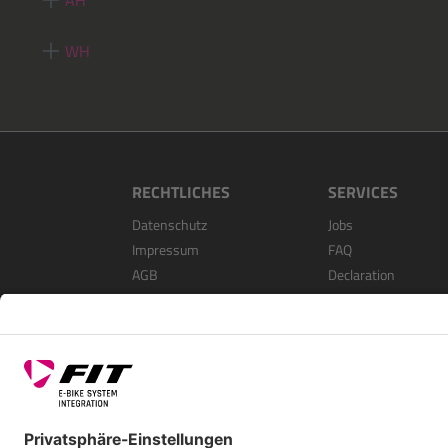
AH
WH
RECHTLICHES
SERVICES
Datenschutz
Jobs
Impressum
FAQ
AGB
Declaration
Open Source Softwa
Als Händler Registri