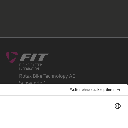
Rotax Bike Technology AG
Schwende 1
CH-4950 Huttwil