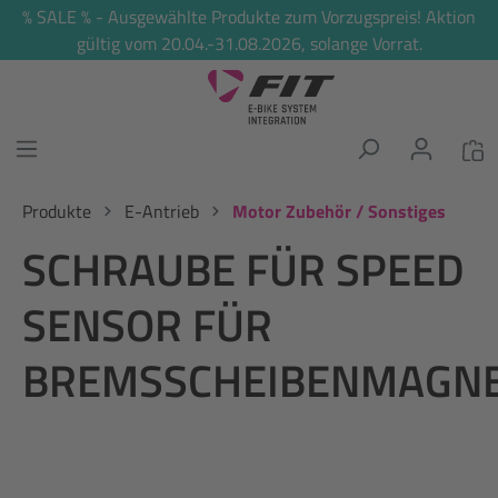
% SALE % - Ausgewählte Produkte zum Vorzugspreis! Aktion
alt springen
gültig vom 20.04.-31.08.2026, solange Vorrat.
Produkte
E-Antrieb
Motor Zubehör / Sonstiges
SCHRAUBE FÜR SPEED
SENSOR FÜR
BREMSSCHEIBENMAGN