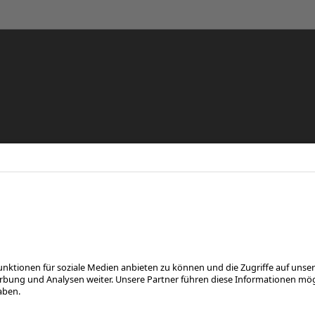
re
eren
FOLGE UNS AUF