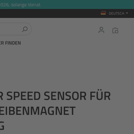
026, solange Vorrat.
DEUTSCH
ER FINDEN
R SPEED SENSOR FÜR
EIBENMAGNET
G