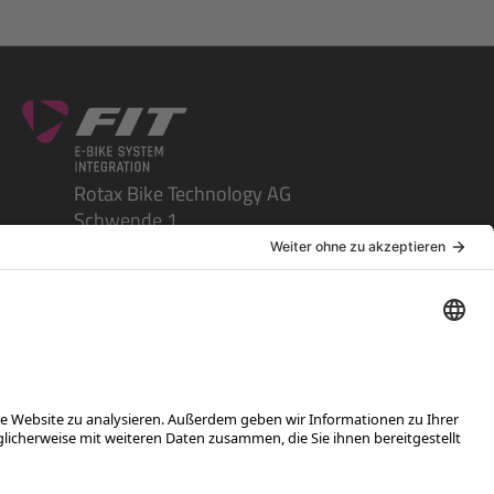
Rotax Bike Technology AG
Schwende 1
CH-4950 Huttwil