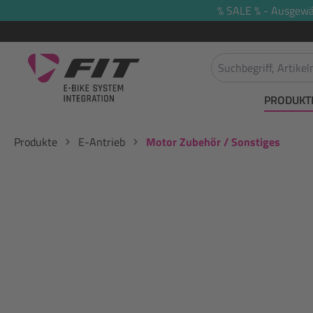
% SALE % - Ausgewäh
springen
Zur Hauptnavigation springen
PRODUKT
Produkte
E-Antrieb
Motor Zubehör / Sonstiges