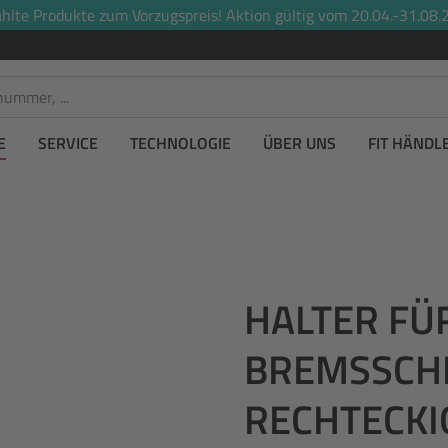
lte Produkte zum Vorzugspreis! Aktion gültig vom 20.04.-31.08.2
E
SERVICE
TECHNOLOGIE
ÜBER UNS
FIT HÄNDL
HALTER FÜ
BREMSSCH
RECHTECKI