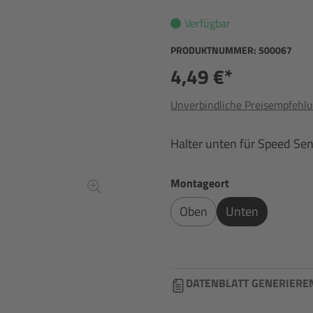
Verfügbar
PRODUKTNUMMER:
500067
4,49 €*
Unverbindliche Preisempfehlu
Halter unten für Speed Sen
auswählen
Montageort
Oben
Unten
DATENBLATT GENERIERE