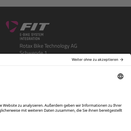
Rotax Bike Technology AG
Schwende 1
CH-4950 Huttwil