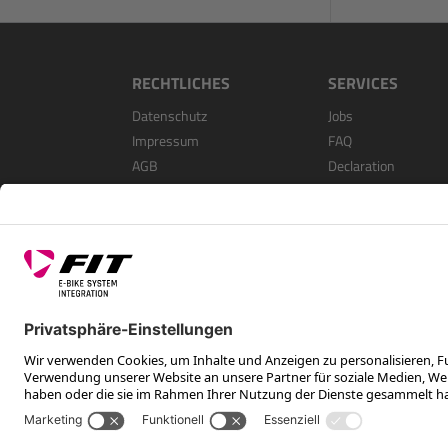
RECHTLICHES
SERVICES
Datenschutz
Jobs
Impressum
FAQ
AGB
Declaration
Open Source Softwa
Als Händler Registri