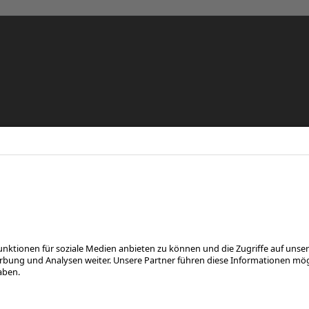
re
eren
FOLGE UNS AUF