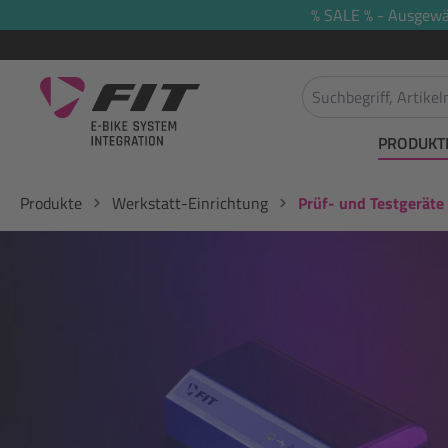
% SALE % - Ausgewäh
springen
Zur Hauptnavigation springen
PRODUKT
Produkte
Werkstatt-Einrichtung
Prüf- und Testgeräte