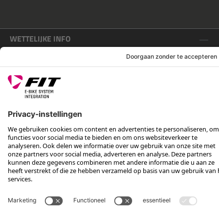
WETTELIJKE INFO
SERVICE
VOLG ONS OP
*Aanbevolen verkoopprijs incl. btw, excl. verzendkosten
Rotax Bike Technology AG © 2025