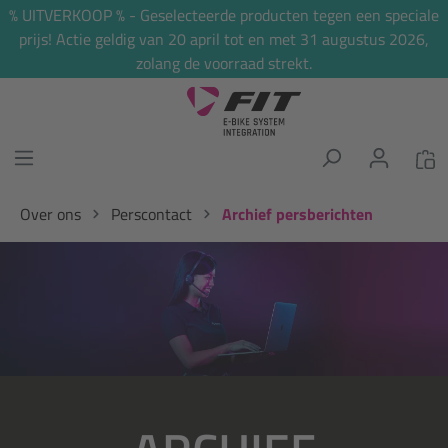
% UITVERKOOP % - Geselecteerde producten tegen een speciale
hoofdinhoud
prijs! Actie geldig van 20 april tot en met 31 augustus 2026,
zolang de voorraad strekt.
Over ons
Perscontact
Archief persberichten
Afbeeldingengalerij overslaan