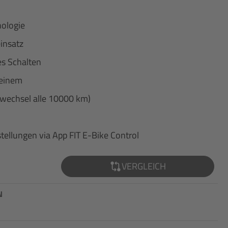
nologie
insatz
es Schalten
 einem
Ölwechsel alle 10000 km)
tellungen via App FIT E-Bike Control
VERGLEICH
N