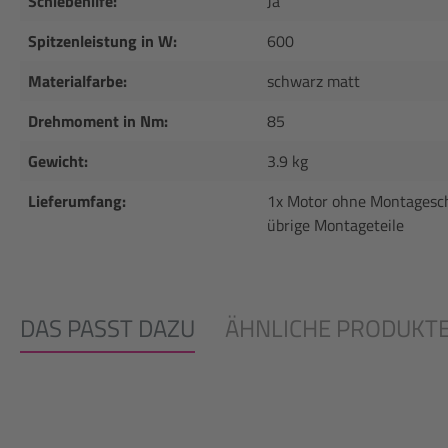
Schiebehilfe:
Ja
Spitzenleistung in W:
600
Materialfarbe:
schwarz matt
Drehmoment in Nm:
85
Gewicht:
3.9 kg
Lieferumfang:
1x Motor ohne Montagesch
übrige Montageteile
DAS PASST DAZU
ÄHNLICHE PRODUKT
Produktgalerie überspringen