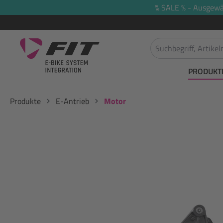
% SALE % - Ausgewäh
springen
Zur Hauptnavigation springen
PRODUKT
Produkte
E-Antrieb
Motor