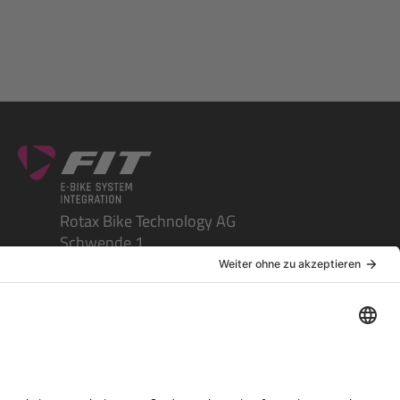
Rotax Bike Technology AG
Schwende 1
CH-4950 Huttwil