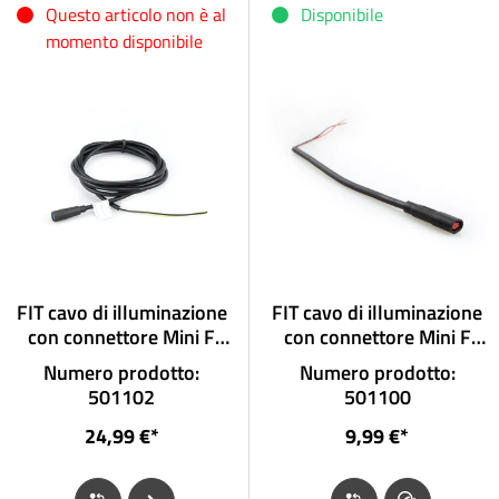
Questo articolo non è al
Disponibile
momento disponibile
FIT cavo di illuminazione
FIT cavo di illuminazione
con connettore Mini F
con connettore Mini F
per anteriori senza
per luce posteriore senza
Numero prodotto:
Numero prodotto:
connettore
connettore
501102
501100
24,99 €*
9,99 €*