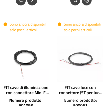
Sono ancora disponibili
Sono ancora disponibili
solo pochi articoli
solo pochi articoli
FIT cavo di illuminazione
FIT cavo luce con
con connettore Mini F
connettore JST per luce
per luce posteriore senza
posteriore senza
Numero prodotto:
Numero prodotto:
connettore
connettore
501098
500061