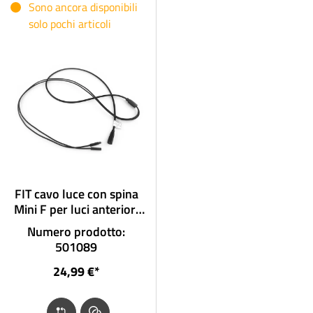
Sono ancora disponibili
solo pochi articoli
FIT cavo luce con spina
Mini F per luci anteriori
con spina e collegamento
Numero prodotto:
agli abbaglianti
501089
24,99 €*