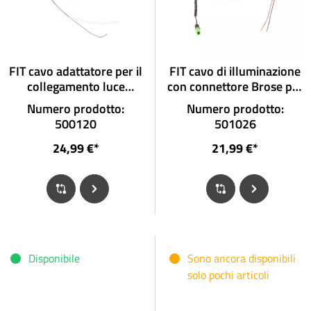
FIT cavo adattatore per il
FIT cavo di illuminazione
collegamento luce
con connettore Brose per
abbagliante a speed node
luci anteriori senza
Numero prodotto:
Numero prodotto:
connettore
500120
501026
24,99 €*
21,99 €*
Disponibile
Sono ancora disponibili
solo pochi articoli