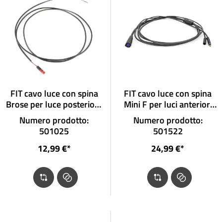
FIT cavo luce con spina
FIT cavo luce con spina
Brose per luce posteriore
Mini F per luci anteriori
senza spina
con spina e collegamento
Numero prodotto:
Numero prodotto:
agli abbaglianti
501025
501522
12,99 €*
24,99 €*