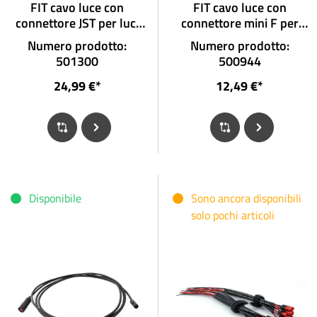
FIT cavo luce con
FIT cavo luce con
connettore JST per luci
connettore mini F per
anteriori con connettore
luce anteriore frontale
Numero prodotto:
Numero prodotto:
e collegamento luce
con connettore
501300
500944
abbagliante
24,99 €*
12,49 €*
Disponibile
Sono ancora disponibili
solo pochi articoli