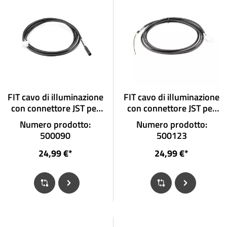
FIT cavo di illuminazione
FIT cavo di illuminazione
con connettore JST per
con connettore JST per
luci anteriori con
luci anteriori senza
Numero prodotto:
Numero prodotto:
connettore
connettore
500090
500123
24,99 €*
24,99 €*