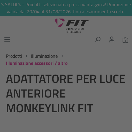
% SALDI % - Prodotti selezionati a prezzi vantaggiosi! Promozione
nuto principale
valida dal 20/04 al 31/08/2026, fino a esaurimento scorte.
Prodotti
Illuminazione
Illuminazione accessori / altro
ADATTATORE PER LUCE
ANTERIORE
MONKEYLINK FIT