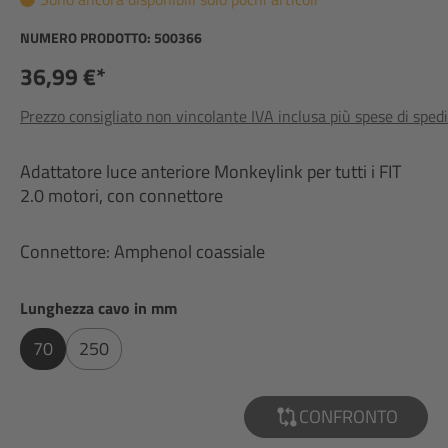
NUMERO PRODOTTO:
500366
36,99 €*
Prezzo consigliato non vincolante IVA inclusa più spese di sped
Adattatore luce anteriore Monkeylink per tutti i FIT
2.0 motori, con connettore
Connettore: Amphenol coassiale
Seleziona
Lunghezza cavo in mm
70
250
CONFRONTO