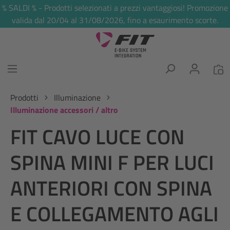
% SALDI % - Prodotti selezionati a prezzi vantaggiosi! Promozione
nuto principale
valida dal 20/04 al 31/08/2026, fino a esaurimento scorte.
Prodotti
Illuminazione
Illuminazione accessori / altro
FIT CAVO LUCE CON
SPINA MINI F PER LUCI
ANTERIORI CON SPINA
E COLLEGAMENTO AGLI