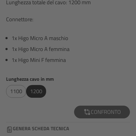
Lunghezza totale del cavo: 1200 mm
Connettore:
1x Higo Micro A maschio
1x Higo Micro A femmina
1x Higo Mini F femmina
Seleziona
Lunghezza cavo in mm
1100
1200
CONFRONTO
GENERA SCHEDA TECNICA