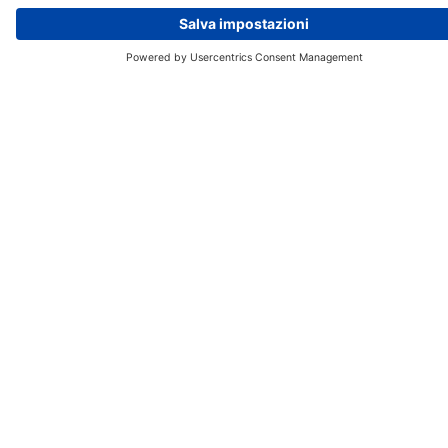
Cavo luminoso per motori Brose con estremità aperte,
per motori Brose senza integrazione del sistema FIT.
CONFRONTO
GENERA SCHEDA TECNICA
DETTAGLI TECNICI
ASPETTI LEGALI
ASSISTENZA