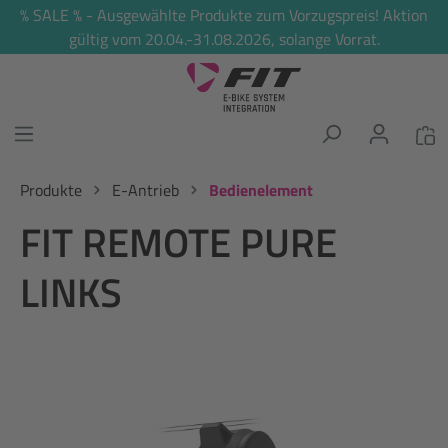
% SALE % - Ausgewählte Produkte zum Vorzugspreis! Aktion
alt springen
gültig vom 20.04.-31.08.2026, solange Vorrat.
Produkte
E-Antrieb
Bedienelement
FIT REMOTE PURE
LINKS