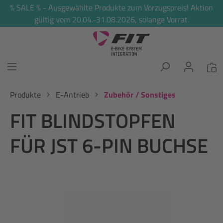
% SALE % - Ausgewählte Produkte zum Vorzugspreis! Aktion
alt springen
gültig vom 20.04.-31.08.2026, solange Vorrat.
Produkte
E-Antrieb
Zubehör / Sonstiges
FIT BLINDSTOPFEN
FÜR JST 6-PIN BUCHSE