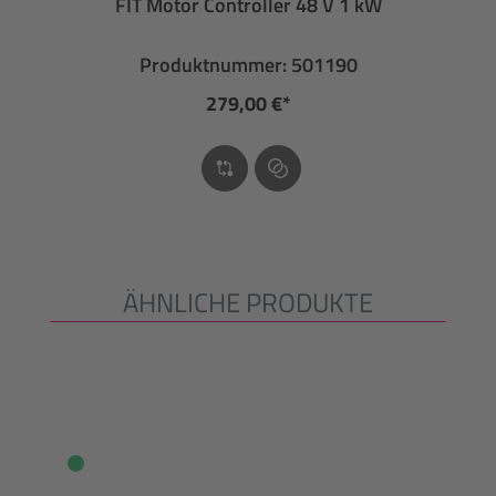
FIT Motor Controller 48 V 1 kW
Produktnummer: 501190
279,00 €*
ÄHNLICHE PRODUKTE
Produktgalerie überspringen