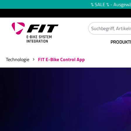
% SALE % - Ausgewäh
springen
Zur Hauptnavigation springen
PRODUKT
Technologie
FIT E-Bike Control App
Bildergalerie überspringen