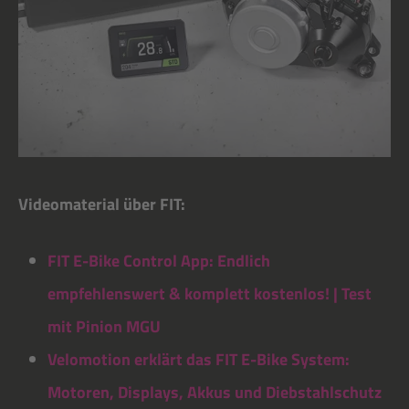
Videomaterial über FIT:
FIT E-Bike Control App: Endlich
empfehlenswert & komplett kostenlos! | Test
mit Pinion MGU
Velomotion erklärt das FIT E-Bike System:
Motoren, Displays, Akkus und Diebstahlschutz