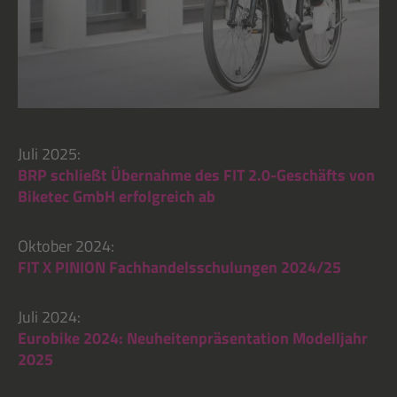
Juli 2025:
BRP schließt Übernahme des FIT 2.0-Geschäfts von
Biketec GmbH erfolgreich ab
Oktober 2024:
FIT X PINION Fachhandelsschulungen 2024/25
Juli 2024:
Eurobike 2024: Neuheitenpräsentation Modelljahr
2025