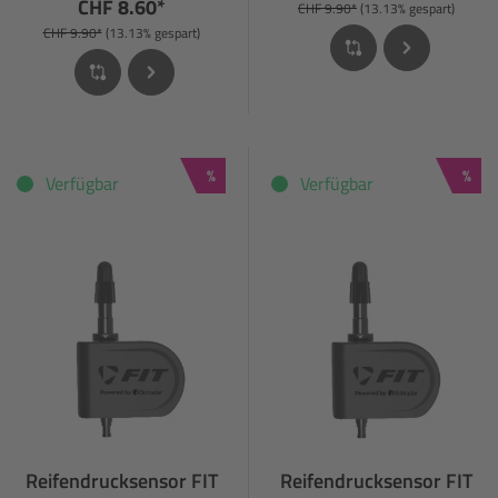
CHF 8.60*
CHF 9.90*
(13.13% gespart)
CHF 9.90*
(13.13% gespart)
Rabatt
Raba
%
%
Verfügbar
Verfügbar
Reifendrucksensor FIT
Reifendrucksensor FIT