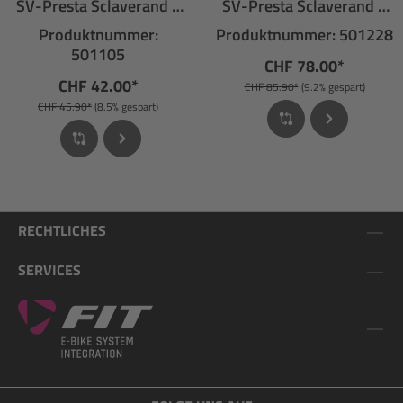
SV-Presta Sclaverand 1
SV-Presta Sclaverand 2
Stück
Stück
Produktnummer:
Produktnummer: 501228
501105
CHF 78.00*
CHF 42.00*
CHF 85.90*
(9.2% gespart)
CHF 45.90*
(8.5% gespart)
RECHTLICHES
SERVICES