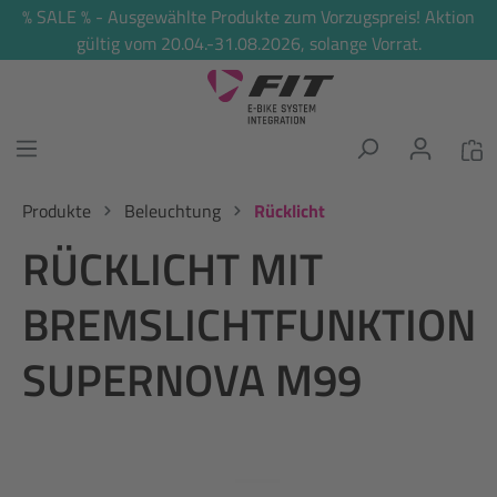
% SALE % - Ausgewählte Produkte zum Vorzugspreis! Aktion
alt springen
gültig vom 20.04.-31.08.2026, solange Vorrat.
Produkte
Beleuchtung
Rücklicht
RÜCKLICHT MIT
BREMSLICHTFUNKTION
SUPERNOVA M99