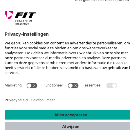
VOLG ONS OP
*Aanbevolen verkoopprijs incl. btw, excl. verzendkosten
Rotax Bike Technology AG © 2025