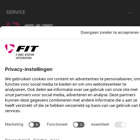
SERVICE
VOLG ONS OP
*Aanbevolen verkoopprijs incl. btw, excl. verzendkosten
Rotax Bike Technology AG © 2025