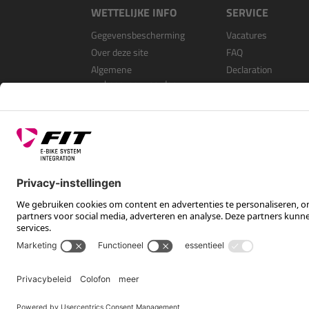
WETTELIJKE INFO
SERVICE
Gegevensbescherming
Vacatures
Over deze site
FAQ
Algemene
Declaration
verkoopvoorwaarden
Open Source Softwa
Als dealer registrer