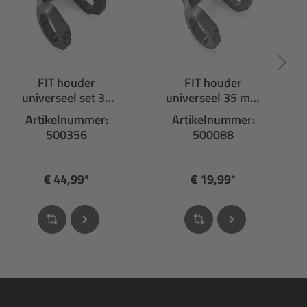
FIT houder
FIT houder
universeel set 35
universeel 35 mm
mm voor display
voor display
Artikelnummer:
Artikelnummer:
500356
500088
€ 44,99*
€ 19,99*