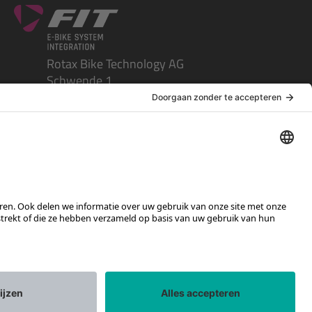
Rotax Bike Technology AG
Schwende 1
CH-4950 Huttwil