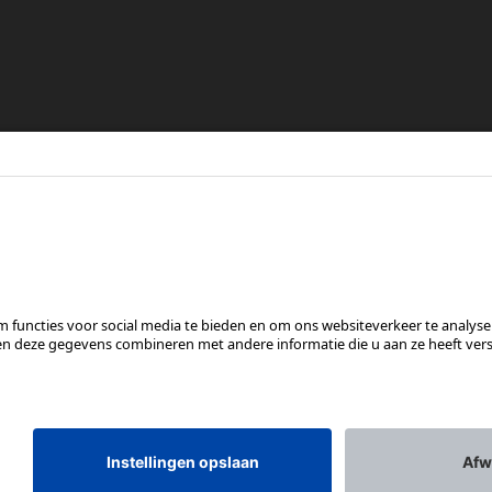
re
en
VOLG ONS OP
*Aanbevolen verkoopprijs incl. btw, excl. verzendkosten