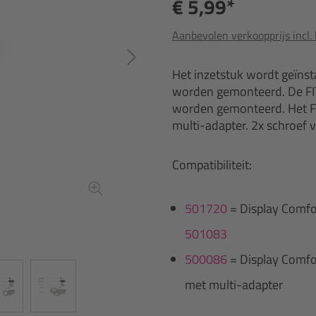
€ 5,99*
Aanbevolen verkoopprijs incl.
Het inzetstuk wordt geïnst
worden gemonteerd. De FIT
worden gemonteerd. Het FIT 
multi-adapter. 2x schroef 
Compatibiliteit:
501720
= Display Comf
501083
500086
= Display Comf
met multi-adapter