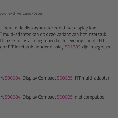
 btw, excl. verzendkosten
alleerd in de displayhouder zodat het display kan
 multi-adapter kan op deze variant van het inzetstuk
inzetstuk is al inbegrepen bij de levering van de FIT
voor FIT inzetstuk houder display
501389
zijn inbegrepen.
ort
500084
, Display Compact
500085
, FIT multi-adapter
ort
500084
, Display Compact
500085
, niet compatibel