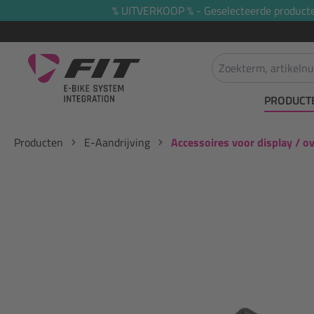
% UITVERKOOP % - Geselecteerde producten 
oekopdracht
Ga naar de hoofdnavigatie
PRODUCT
Producten
E-Aandrijving
Accessoires voor display / o