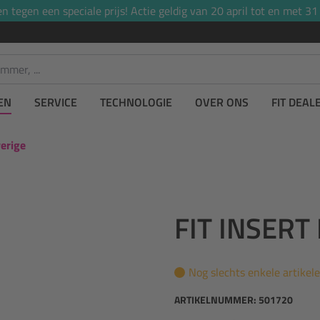
tegen een speciale prijs! Actie geldig van 20 april tot en met 31
EN
SERVICE
TECHNOLOGIE
OVER ONS
FIT DEAL
verige
FIT INSERT
Nog slechts enkele artikel
ARTIKELNUMMER:
501720