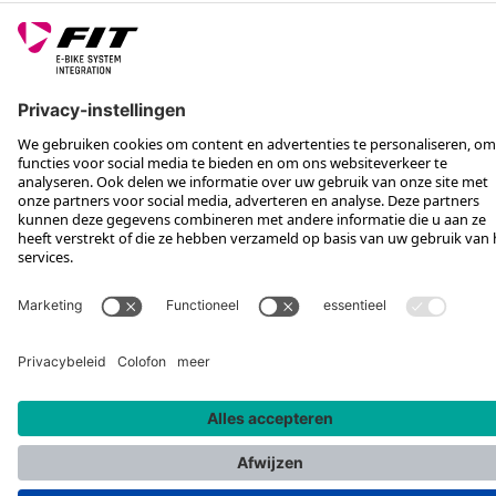
VOLG ONS OP
*Aanbevolen verkoopprijs incl. btw, excl. verzendkosten
Rotax Bike Technology AG © 2025