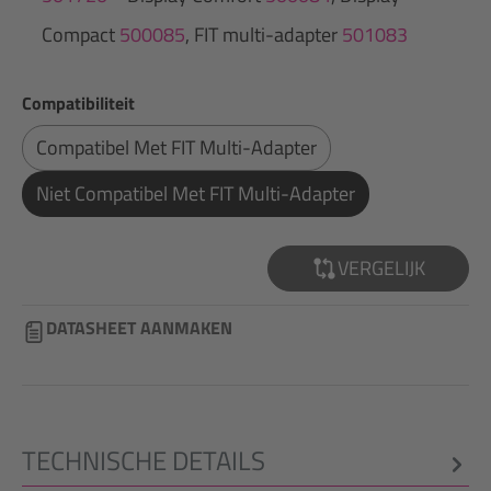
Compact
500085
, FIT multi-adapter
501083
Selecteer
Compatibiliteit
Compatibel Met FIT Multi-Adapter
Niet Compatibel Met FIT Multi-Adapter
VERGELIJK
DATASHEET AANMAKEN
TECHNISCHE DETAILS