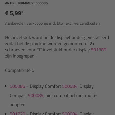
ARTIKELNUMMER:
500086
€ 5,99*
Aanbevolen verkoopprijs incl. btw, excl. verzendkosten
Het inzetstuk wordt in de displayhouder geïnstalleerd
zodat het display kan worden gemonteerd. 2x
schroeven voor FIT inzetstukhouder display
501389
zijn inbegrepen.
Compatibiliteit:
500086
= Display Comfort
500084
, Display
Compact
500085
, niet compatibel met multi-
adapter
501720
= Display Comfort
500084
, Display