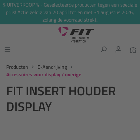
% UITVERKOOP % - Geselecteerde producten tegen een speciale
hoofdinhoud
prijs! Actie geldig van 20 april tot en met 31 augustus 2026,
zolang de voorraad strekt.
Producten
E-Aandrijving
Accessoires voor display / overige
FIT INSERT HOUDER
DISPLAY