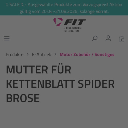
% SALE % - Ausgewählte Produkte zum Vorzugspreis! Aktion
alt springen
gültig vom 20.04.-31.08.2026, solange Vorrat.
Produkte
E-Antrieb
Motor Zubehör / Sonstiges
MUTTER FÜR
KETTENBLATT SPIDER
BROSE