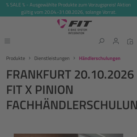
% SALE % - Ausgewählte Produkte zum Vorzugspreis! Aktion
alt springen
gültig vom 20.04.-31.08.2026, solange Vorrat.
Produkte
Dienstleistungen
Händlerschulungen
FRANKFURT 20.10.2026
FIT X PINION
FACHHÄNDLERSCHULU