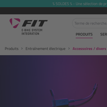
% SOLDES % - Une sélection de prod
recherche
Passer à la navigation principale
PRODUITS
SER
Produits
Entraînement électrique
Accessoires / divers