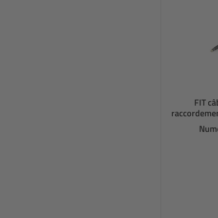
FIT câ
raccordemen
Numé