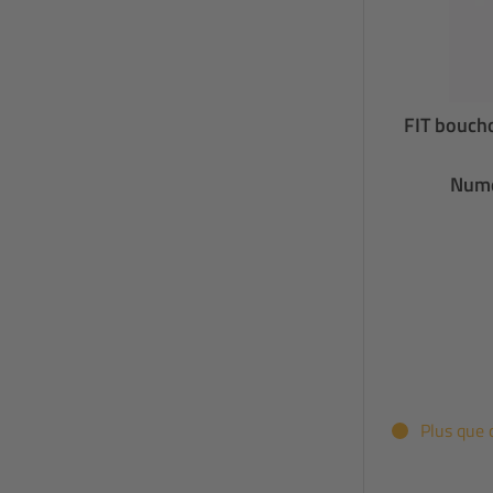
FIT boucho
Numé
Plus que 