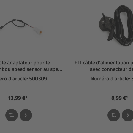
ble adaptateur pour le
FIT câble d'alimentation 
t du speed sensor au speed
avec connecteur d
node
ro d’article: 500309
Numéro d’article:
13,99 €*
8,99 €*