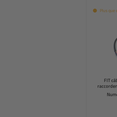
Plus que 
FIT câ
raccordem
Numé