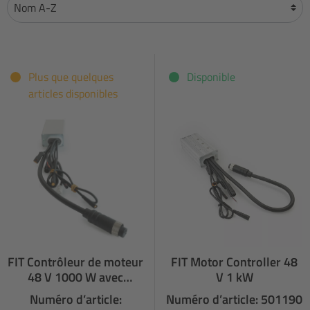
Plus que quelques
Disponible
articles disponibles
FIT Contrôleur de moteur
FIT Motor Controller 48
48 V 1000 W avec
V 1 kW
connexion pour signal de
Numéro d’article:
Numéro d’article: 501190
freinage