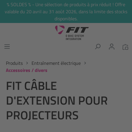
% SOLDES % - Une sélection de produits à prix réduit ! Offre
tenu principal
valable du 20 avril au 31 août 2026, dans la limite des stocks
disponibles.
Produits
Entraînement électrique
Accessoires / divers
FIT CÂBLE
D'EXTENSION POUR
PROJECTEURS