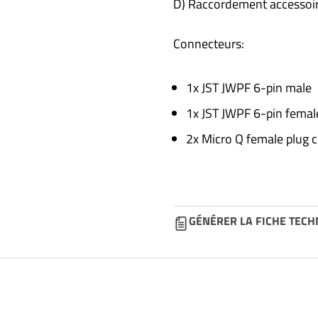
D) Raccordement accessoi
Connecteurs:
1x JST JWPF 6-pin male
1x JST JWPF 6-pin femal
2x Micro Q female plug 
GÉNÉRER LA FICHE TECH