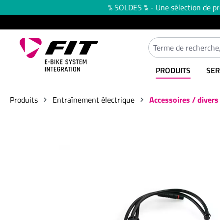
% SOLDES % - Une sélection de prod
recherche
Passer à la navigation principale
PRODUITS
SER
Produits
Entraînement électrique
Accessoires / divers