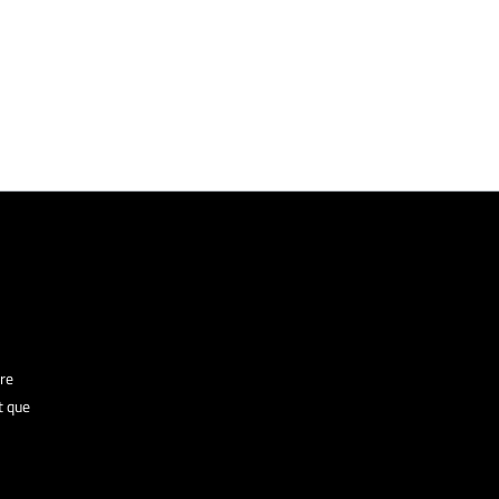
re
t que