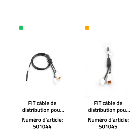
Ignorer la galerie de produits
FIT câble de
FIT câble de
distribution pour
distribution pour
accessoires avec 3
accessoires avec 3
Numéro d’article:
Numéro d’article:
connecteurs
connecteurs
501044
501045