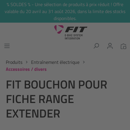
% SOLDES % - Une sélection de produits à prix réduit ! Offre
tenu principal
valable du 20 avril au 31 août 2026, dans la limite des stocks
disponibles.
Produits
Entraînement électrique
Accessoires / divers
FIT BOUCHON POUR
FICHE RANGE
EXTENDER