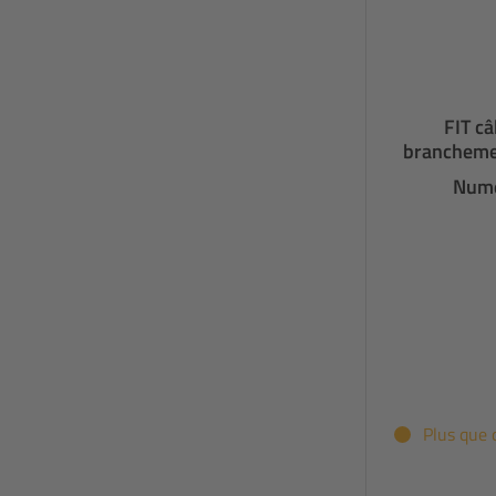
FIT c
brancheme
Numé
Plus que 