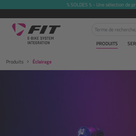
% SOLDES % - Une sélection de prod
recherche
Passer à la navigation principale
PRODUITS
SER
Produits
Éclairage