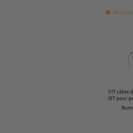
Plus que 
FIT câble 
JST pour p
Numé