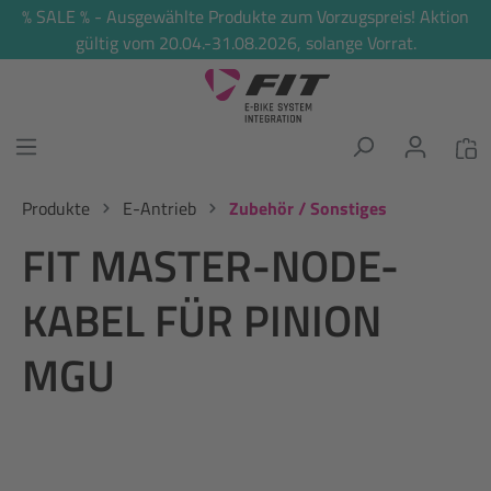
% SALE % - Ausgewählte Produkte zum Vorzugspreis! Aktion
alt springen
gültig vom 20.04.-31.08.2026, solange Vorrat.
Produkte
E-Antrieb
Zubehör / Sonstiges
FIT MASTER-NODE-
KABEL FÜR PINION
MGU