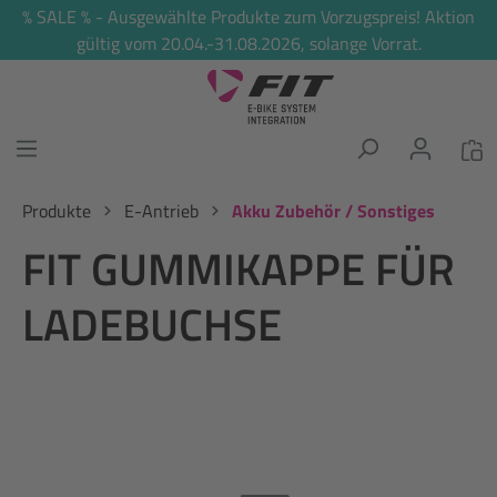
% SALE % - Ausgewählte Produkte zum Vorzugspreis! Aktion
alt springen
gültig vom 20.04.-31.08.2026, solange Vorrat.
Produkte
E-Antrieb
Akku Zubehör / Sonstiges
FIT GUMMIKAPPE FÜR
LADEBUCHSE